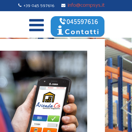
info@compsys.it
+39 045 597616