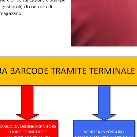
are di identificazione e stampa
estionali) di controllo di
 magazzino.