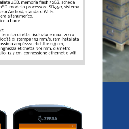
stallata 4GB, memoria flash 32GB, scheda
oSD, modello processore SD660, sistema
uso: Android, standard Wi-Fi.
iera alfanumerico,
ice a barre
420
termica diretta, risoluzione max. 203 x
elocità di stampa 152 mm/s, ram installata
ssima ampiezza etichtta: 11,8 cm,
unghezza etichetta 991 mm, diametro
llo: 12,7 cm, connessione ethernet o wifi.