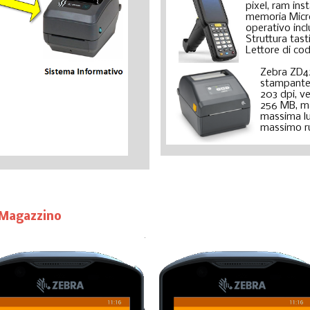
pixel, ram in
memoria Micr
operativo incl
Struttura tast
Lettore di cod
Zebra ZD
stampante 
203 dpi, v
256 MB, ma
massima l
massimo ru
 Magazzino