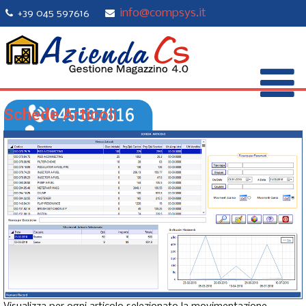
info@compsys.it
+39 045 597616
Schede Articoli