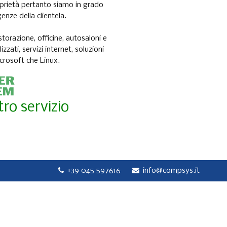
roprietà pertanto siamo in grado
enze della clientela.
storazione, officine, autosaloni e
ati, servizi internet, soluzioni
icrosoft che Linux.
tro servizio
+39 045 597616
info@compsys.it