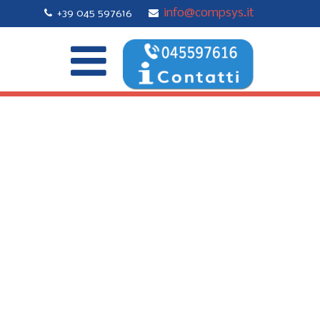
info@compsys.it
+39 045 597616