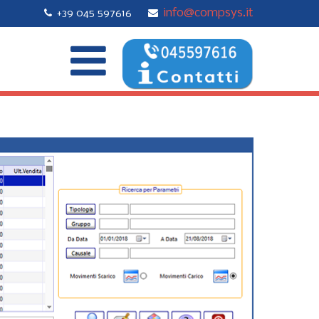
info@compsys.it
+39 045 597616