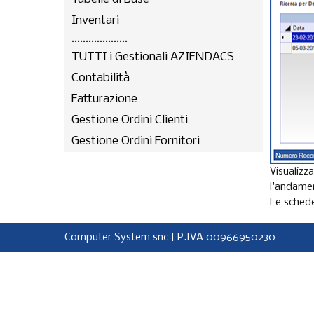
Inventari
....................
TUTTI i Gestionali AZIENDACS
Contabilità
Fatturazione
Gestione Ordini Clienti
Gestione Ordini Fornitori
Visualizz
l'andamen
Le schede
Computer System snc | P.IVA 00966950230